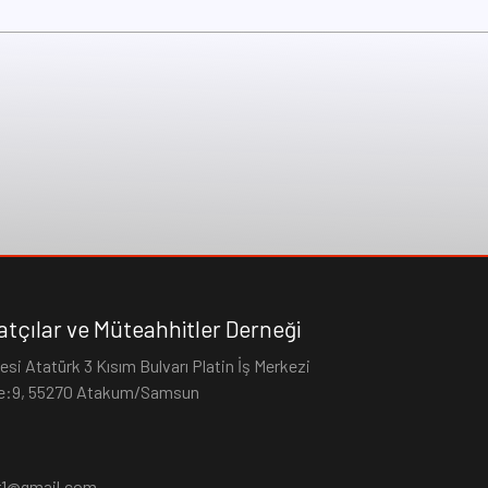
tçılar ve Müteahhitler Derneği
si Atatürk 3 Kısım Bulvarı Platin İş Merkezi
re:9, 55270 Atakum/Samsun
1@gmail.com