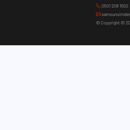
0501 208 1550
samsunsimder
© Copyright © 202