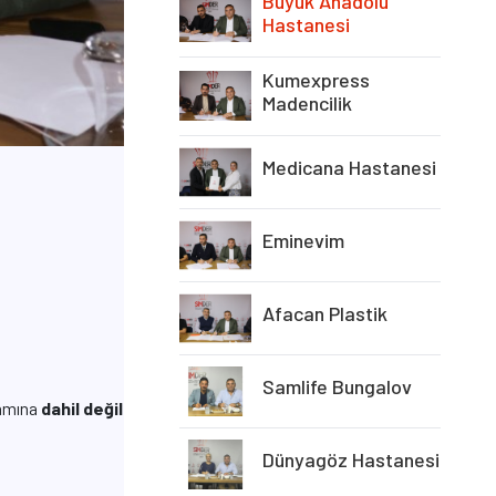
Büyük Anadolu
Hastanesi
Kumexpress
Madencilik
Medicana Hastanesi
Eminevim
Afacan Plastik
Samlife Bungalov
samına
dahil değildir.
Dünyagöz Hastanesi