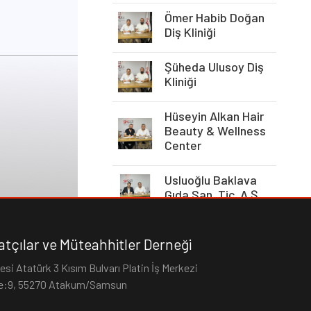
Ömer Habib Doğan
Diş Kliniği
Şüheda Ulusoy Diş
Kliniği
Hüseyin Alkan Hair
Beauty & Wellness
Center
Usluoğlu Baklava
Gıda San. Tic. A.Ş.
Baymo Mobilya
tçılar ve Müteahhitler Derneği
si Atatürk 3 Kısım Bulvarı Platin İş Merkezi
Akar Kırtasiye
re:9, 55270 Atakum/Samsun