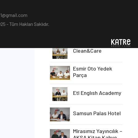
Samsun Yeşiloğlu
Akaryakıt
1@gmail.com
5 - Tüm Hakları Saklıdır.
Samsun Yeşiloğlu
Restaurant
Clean&Care
Esmir Oto Yedek
Parça
Etl Englısh Academy
Samsun Palas Hotel
Mirasımız Yayıncılık –
AKSA Kitap Kahve