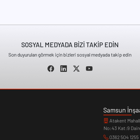
SOSYAL MEDYADA BİZİ TAKİP EDİN
Son duyuruları görmek için bizleri sosyal medyada takip edin
Samsun İnşaa
Atakent Mahalle
No:43 Kat:9 Dai
0362 504 1255