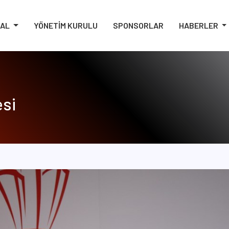
SAL
YÖNETİM KURULU
SPONSORLAR
HABERLER
si