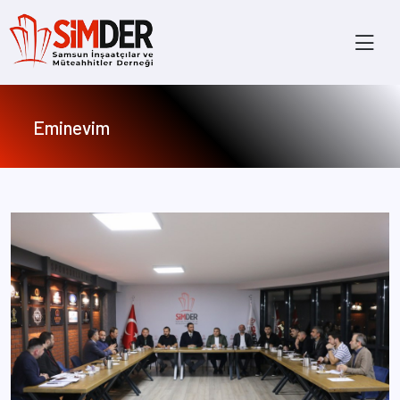
×
Eminevim